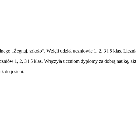
go „Żegnaj, szkoło“. Wzięli udział uczniowie 1, 2, 3 i 5 klas. Licznie
czniów 1, 2, 3 i 5 klas. Wręczyła uczniom dyplomy za dobrą naukę, ak
ż do jesieni.