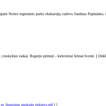
mi Neries regioninio parko ekskursijų vadovo Sauliaus Pupininko, išk
 į mokyklas vaikai. Rugsėjo pirmoji – kiekvienai šeimai šventė. Į Dūkštų
m. finansiniu ataskaitu rinkinys.pdf
[ ]