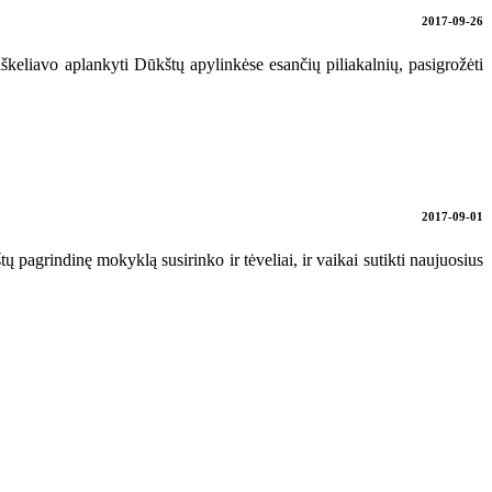
2017-09-26
eliavo aplankyti Dūkštų apylinkėse esančių piliakalnių, pasigrožėti
2017-09-01
 pagrindinę mokyklą susirinko ir tėveliai, ir vaikai sutikti naujuosius