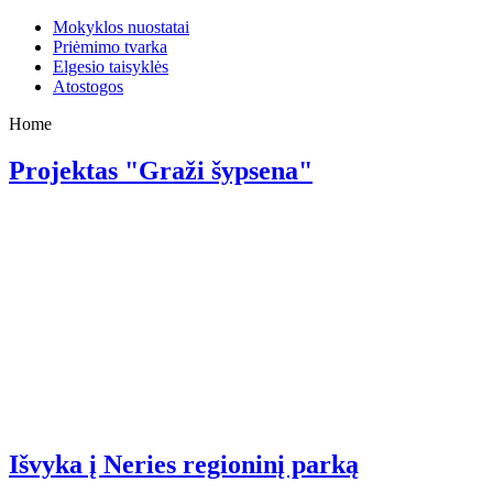
Mokyklos nuostatai
Priėmimo tvarka
Elgesio taisyklės
Atostogos
Home
Projektas "Graži šypsena"
Išvyka į Neries regioninį parką