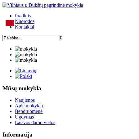
Pradinis
Nuorodos
Kontaktai
0
Mūsų mokykla
Naujienos
Apie mokyklą
Bendruomenė
Ugdymas
Laisvos darbo vietos
Informacija