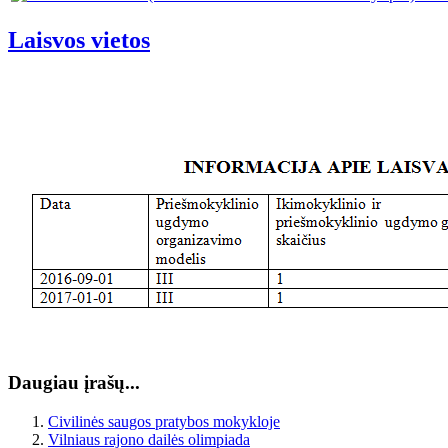
Laisvos vietos
Daugiau įrašų...
Civilinės saugos pratybos mokykloje
Vilniaus rajono dailės olimpiada