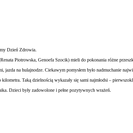
śmy Dzień Zdrowia.
(Renata Piotrowska, Genoefa Szocik) mieli do pokonania różne przesz
nami, jazda na hulajnodze. Ciekawym pomysłem było nadmuchanie najw
kilometra. Taką dzielnością wykazały się sami najmłodsi – pierwszokla
nika. Dzieci były zadowolone i pełne pozytywnych wrażeń.