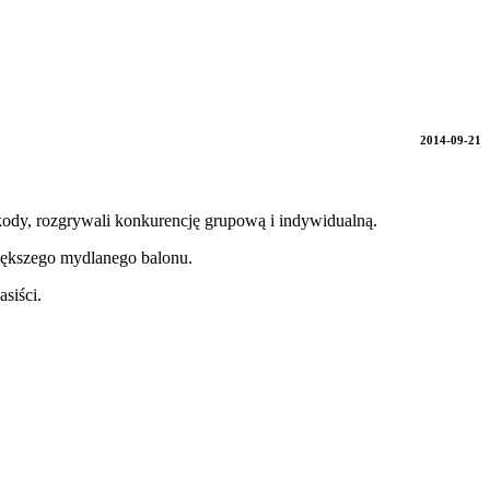
2014-09-21
kody, rozgrywali konkurencję grupową i indywidualną.
iększego mydlanego balonu.
siści.