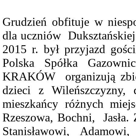
Grudzień obfituje w nies
dla uczniów
Duksztańskie
2015 r. był przyjazd gośc
Polska Spółka Gazown
KRAKÓW
organizują zb
dzieci z Wileńszczyzny, 
mieszkańcy różnych miejs
Rzeszowa, Bochni,
Jasła.
Stanisławowi, Adamowi,