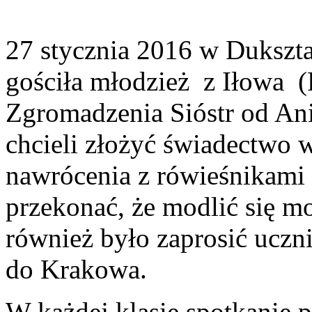
27 stycznia 2016 w Dukszt
gościła młodzież
z Iłowa
(
Zgromadzenia Sióstr od An
chcieli złożyć świadectwo wi
nawrócenia z rówieśnikami 
przekonać, że modlić się m
również było zaprosić ucz
do Krakowa.
W każdej klasie spotkanie p