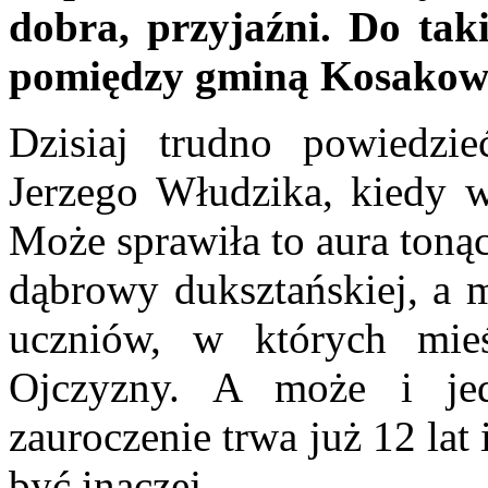
dobra, przyjaźni. Do taki
pomiędzy gminą Kosakow
Dzisiaj trudno powiedzi
Jerzego Włudzika, kiedy 
Może sprawiła to aura toną
dąbrowy duksztańskiej, a m
uczniów, w których mie
Ojczyzny. A może i je
zauroczenie trwa już 12 lat 
być inaczej.