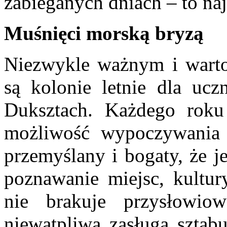
zabieganych dniach – to naj
Muśnięci morską bryzą
Niezwykle ważnym i warto
są kolonie letnie dla ucz
Duksztach. Każdego rok
możliwość wypoczywania 
przemyślany i bogaty, że je
poznawanie miejsc, kultur
nie brakuje przysłowio
niewątpliwą zasługą sztabu