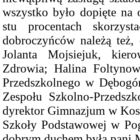
wszystko było dopięte na 
stu procentach skorzy
dobroczyńców należą też, 
Jolanta Mojsiejuk, kier
Zdrowia; Halina Foltynow
Przedszkolnego w Dębogór
Zespołu Szkolno-Przedsz
dyrektor Gimnazjum w Kosa
Szkoły Podstawowej w Po
dobrym duchem była pani 