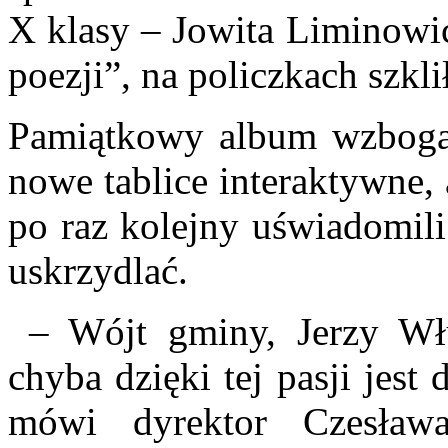
X klasy – Jowita Liminowic
poezji”, na policzkach szklił
Pamiątkowy album wzbogaci
nowe tablice interaktywne, 
po raz kolejny uświadomili
uskrzydlać.
– Wójt gminy, Jerzy Włu
chyba dzięki tej pasji jes
mówi dyrektor Czesława