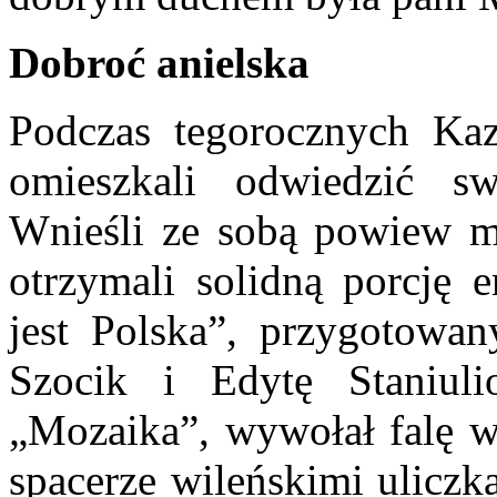
Dobroć anielska
Podczas tegorocznych Ka
omieszkali odwiedzić s
Wnieśli ze sobą powiew m
otrzymali solidną porcję 
jest Polska”, przygotowan
Szocik i Edytę Staniul
„Mozaika”, wywołał falę w
spacerze wileńskimi uliczk