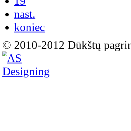
19
nast.
koniec
© 2010-2012 Dūkštų pagri