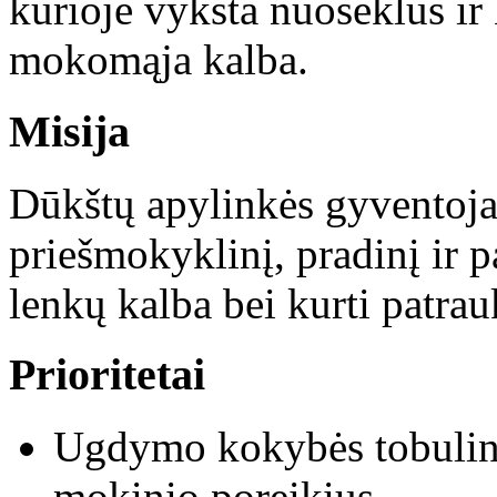
kurioje vyksta nuoseklus i
mokomąja kalba.
Misija
Dūkštų apylinkės gyventoja
priešmokyklinį, pradinį ir p
lenkų kalba bei kurti patrauk
Prioritetai
Ugdymo kokybės tobulini
mokinio poreikius.