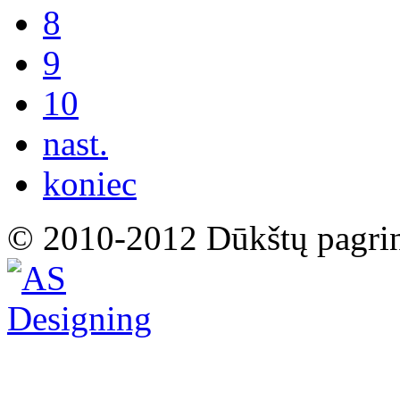
8
9
10
nast.
koniec
© 2010-2012 Dūkštų pagri