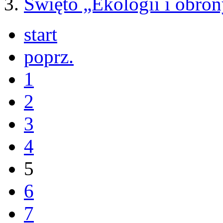
Święto „Ekologii i obron
start
poprz.
1
2
3
4
5
6
7