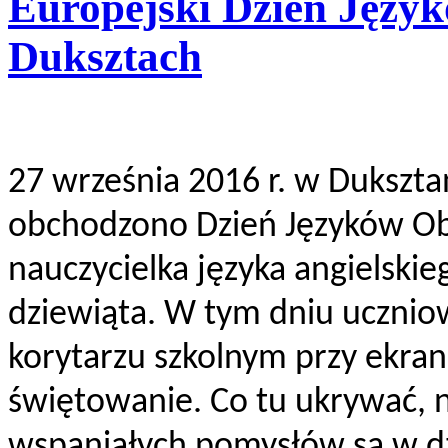
Europejski Dzień Języ
Duksztach
27 września 2016 r. w Dukszt
obchodzono Dzień Języków Ob
nauczycielka języka angielskie
dziewiąta. W tym dniu uczniowi
korytarzu szkolnym przy ekran
świętowanie. Co tu ukrywać, n
wspaniałych pomysłów są w dz