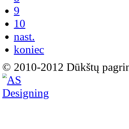
9
10
nast.
koniec
© 2010-2012 Dūkštų pagri